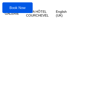
Book Now
MAYA HÔTEL
English
GALERIE
COURCHEVEL
(UK)