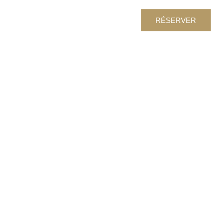
RÉSERVER
A HÔTEL
ENGLISH
RCHEVEL
(UK)