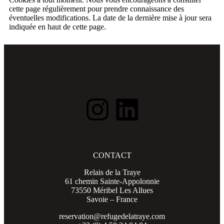
cette page régulièrement pour prendre connaissance des
éventuelles modifications. La date de la dernière mise à jour sera
indiquée en haut de cette page.
CONTACT
Relais de la Traye
61 chemin Sainte-Appolonnie
73550 Méribel Les Allues
Savoie – France
reservation@refugedelatraye.com