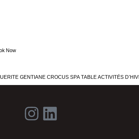
ACTIVITÉS
MAY
NT
SPA
TABLE
GALERIE
D’ÉTÉ
COU
ook Now
TE GENTIANE CROCUS SPA TABLE ACTIVITÉS D’HIVER A