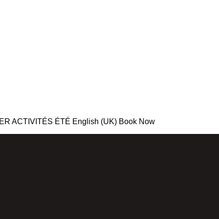
RÉSERVER
A HÔTEL
ENGLISH
RCHEVEL
(UK)
CTIVITÉS ÉTÉ English (UK) Book Now